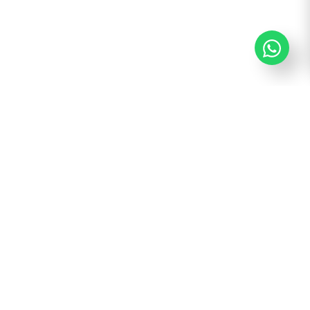
¡Suscribite y recibí todas nuestras novedades!
Suscribirme
contacto@cash.com.uy
CIPRIANO MIRÓ 2566