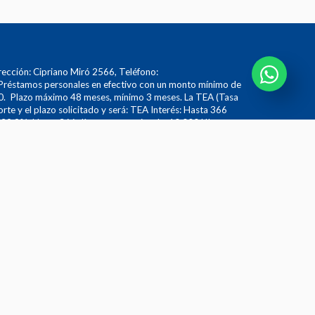
cción: Cipriano Miró 2566, Teléfono:
réstamos personales en efectivo con un monto mínimo de
 Plazo máximo 48 meses, mínimo 3 meses. La TEA (Tasa
orte y el plazo solicitado y será: TEA Interés: Hasta 366
129.9%, Hasta 366 días y mayor o igual a 10.000 UI –
00 UI - 126.6%, 367 días o más y mayor o igual a 10.000
 IVA, Agosto 2026. El otorgamiento del préstamo está
r ejemplo para un préstamo de $10.000 en 10 cuotas fijas
70 al finalizar su crédito.
no se cobran gastos de concesión hasta que hayan
o cobro de dichos gastos). Gastos administrativos: hasta 80
 máximo de 8 UI por cada cuota. Seguro: prima mensual del
ldos deudores. Se podrá establecer un cargo por
 se determinará al momento de solicitar dicha cancelación
fecto que se supere de manera implícita los topes
del Uruguay. Todos los costos aquí detallados son
constituyen una oferta y pueden variar al momento de
so. Asimismo, están sujetos a políticas de mercado y/o
s supervisada por el Banco Central del Uruguay, por más