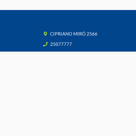
CIPRIANO MIRÓ 2566
25077777
098507777
contacto@cash.com.uy
Seguínos
¡Suscribite y recibí todas nuestras novedades!
SUSCRIBIRME