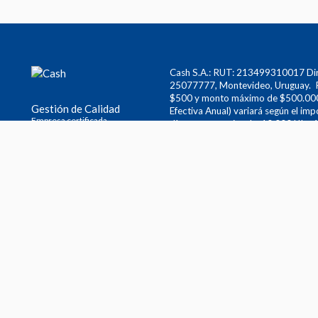
Cash S.A.: RUT: 213499310017 Dire
25077777, Montevideo, Uruguay. P
$500 y monto máximo de $500.000.
Gestión de Calidad
Efectiva Anual) variará según el imp
Empresa certificada
días y menor o igual a 10.000 UI – 
62.5%, 367 días o más y hasta 10.0
UI – 87.8%. Nota: Tasas Vigentes +
sujeto a aprobación crediticia. Po
de $1.627, abonará un total de $16.2
Gastos de concesión: hasta 40 UI (
transcurrido 60 días desde el últim
UI en el total del préstamo con un
6 0/00 (seis por mil) aplicada a sa
cancelación anticipada, cuyo monto
y que en ningún caso tendrá como e
establecidos por el Banco Central 
solamente a título informativo, no 
solicitar un crédito, sin previo avi
internas de la entidad. CASH S.A. e