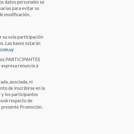
Los datos personales se
arias para evitar su
de modificación,
su sola participación
es. Las bases estarán
com.uy
, los PARTICIPANTES
n expresa renuncia a
ada, asociada, ni
to de inscribirse en la
y los participantes
book respecto de
la presente Promoción.