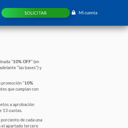
Mi cuenta
SOLICITAR
inada “
10% OFF
” (en
delante “las bases”) y
la promoción “
10%
entes que cumplan con
jetos a aprobación
de 13 cuotas.
 porciento de cada una
n el apartado tercero