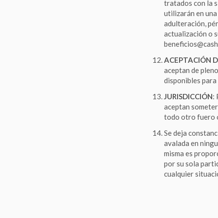
tratados con la s
utilizarán en un
adulteración, pé
actualización o s
beneficios@cash
ACEPTACIÓN D
aceptan de pleno
disponibles para
JURISDICCIÓN
:
aceptan someters
todo otro fuero o
Se deja constanc
avalada en ningu
misma es proporc
por su sola part
cualquier situac