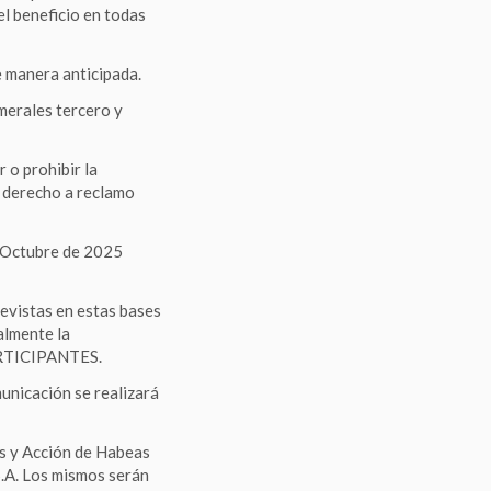
el beneficio en todas
e manera anticipada.
merales tercero y
o prohibir la
 derecho a reclamo
 Octubre de 2025
vistas en estas bases
almente la
ARTICIPANTES.
nicación se realizará
os y Acción de Habeas
.A. Los mismos serán