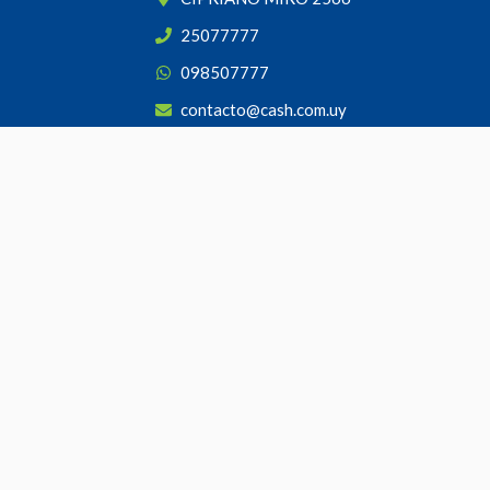
25077777
098507777
contacto@cash.com.uy
Seguínos
¡Suscribite y recibí todas nuestras novedades!
SUSCRIBIRME