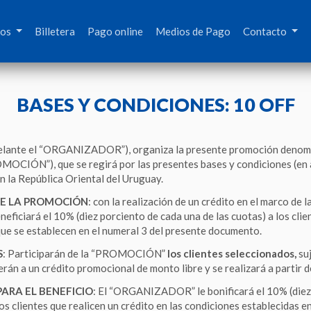
mos
Billetera
Pago online
Medios de Pago
Contacto
BASES Y CONDICIONES: 10 OFF
elante el “ORGANIZADOR”), organiza la presente promoción denom
MOCIÓN”), que se regirá por las presentes bases y condiciones (en a
n la República Oriental del Uruguay.
DE LA PROMOCIÓN
: con la realización de un crédito en el marco de 
eneficiará el 10% (diez porciento de cada una de las cuotas) a los cli
que se establecen en el numeral 3 del presente documento.
S
: Participarán de la “PROMOCIÓN”
los clientes seleccionados,
su
erán a un crédito promocional de monto libre y se realizará a partir 
ARA EL BENEFICIO
: El “ORGANIZADOR” le bonificará el 10% (diez
los clientes que realicen un crédito en las condiciones establecidas e