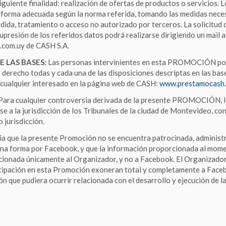
iguiente finalidad: realización de ofertas de productos o servicios. 
a forma adecuada según la norma referida, tomando las medidas neces
rdida, tratamiento o acceso no autorizado por terceros. La solicitud 
upresión de los referidos datos podrá realizarse dirigiendo un mail a
.com.uy de CASH S.A.
E LAS BASES:
Las personas intervinientes en esta PROMOCIÓN por 
 derecho todas y cada una de las disposiciones descriptas en las bas
 cualquier interesado en la página web de CASH:
www.prestamocash.
Para cualquier controversia derivada de la presente PROMOCIÓN
e a la jurisdicción de los Tribunales de la ciudad de Montevideo, co
 jurisdicción.
ia que la presente Promoción no se encuentra patrocinada, administr
na forma por Facebook, y que la información proporcionada al momen
ionada únicamente al Organizador, y no a Facebook. El Organizador 
icipación en esta Promoción exoneran total y completamente a Face
ión que pudiera ocurrir relacionada con el desarrollo y ejecución de 