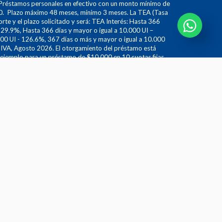
réstamos personales en efectivo con un monto mínimo de
 Plazo máximo 48 meses, mínimo 3 meses. La TEA (Tasa
orte y el plazo solicitado y será: TEA Interés: Hasta 366
129.9%, Hasta 366 días y mayor o igual a 10.000 UI –
00 UI - 126.6%, 367 días o más y mayor o igual a 10.000
 IVA, Agosto 2026. El otorgamiento del préstamo está
r ejemplo para un préstamo de $10.000 en 10 cuotas fijas
70 al finalizar su crédito.
no se cobran gastos de concesión hasta que hayan
o cobro de dichos gastos). Gastos administrativos: hasta 80
 máximo de 8 UI por cada cuota. Seguro: prima mensual del
ldos deudores. Se podrá establecer un cargo por
 se determinará al momento de solicitar dicha cancelación
fecto que se supere de manera implícita los topes
del Uruguay. Todos los costos aquí detallados son
constituyen una oferta y pueden variar al momento de
so. Asimismo, están sujetos a políticas de mercado y/o
s supervisada por el Banco Central del Uruguay, por más
 Cash S.A. opera los
com.uy