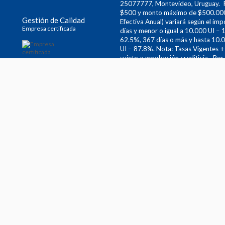
25077777, Montevideo, Uruguay. P
$500 y monto máximo de $500.000.
Gestión de Calidad
Efectiva Anual) variará según el imp
Empresa certificada
días y menor o igual a 10.000 UI – 
62.5%, 367 días o más y hasta 10.0
UI – 87.8%. Nota: Tasas Vigentes +
sujeto a aprobación crediticia. Po
de $1.627, abonará un total de $16.2
Gastos de concesión: hasta 40 UI (
transcurrido 60 días desde el últim
UI en el total del préstamo con un
6 0/00 (seis por mil) aplicada a sa
cancelación anticipada, cuyo monto
y que en ningún caso tendrá como e
establecidos por el Banco Central 
solamente a título informativo, no 
solicitar un crédito, sin previo avi
internas de la entidad. CASH S.A. e
información ingresá en
bcu.gub.uy
.
sitios
cash.com.uy
y
prestamocash.