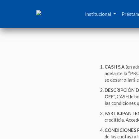
Institucional
Présta
CASH S.A
(en ad
adelante la “PRO
se desarrollará e
DESCRIPCIÓN 
OFF
”, CASH le b
las condiciones 
PARTICIPANTE
crediticia. Acced
CONDICIONES P
de las cuotas) a 