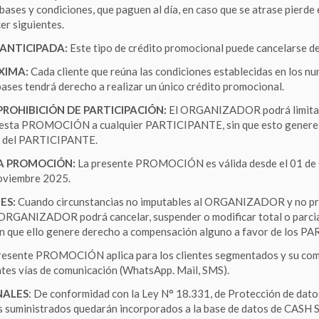
bases y condiciones, que paguen al día, en caso que se atrase pierde 
er siguientes.
ANTICIPADA:
Este tipo de crédito promocional puede cancelarse d
XIMA:
Cada cliente que reúna las condiciones establecidas en los nu
bases tendrá derecho a realizar un único crédito promocional.
PROHIBICIÓN DE PARTICIPACIÓN:
El ORGANIZADOR podrá limitar 
n esta PROMOCIÓN a cualquier PARTICIPANTE, sin que esto genere
e del PARTICIPANTE.
LA PROMOCIÓN:
La presente PROMOCIÓN es válida desde el 01 de
Noviembre 2025.
ES:
Cuando circunstancias no imputables al ORGANIZADOR y no pre
el ORGANIZADOR podrá cancelar, suspender o modificar total o parci
ue ello genere derecho a compensación alguno a favor de los P
resente PROMOCIÓN aplica para los clientes segmentados y su comu
ntes vías de comunicación (WhatsApp. Mail, SMS).
NALES
: De conformidad con la Ley N° 18.331, de Protección de dat
s suministrados quedarán incorporados a la base de datos de CASH S