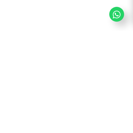
¡Suscribite y recibí todas nuestras novedades!
Suscribirme
contacto@cash.com.uy
CIPRIANO MIRÓ 2566